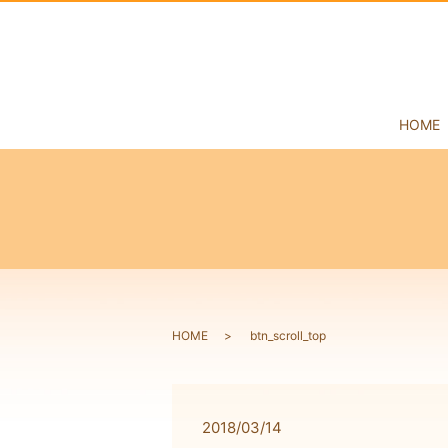
HOME
HOME
btn_scroll_top
2018/03/14