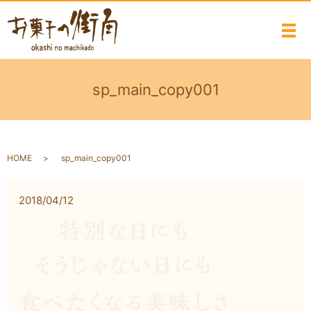
メ
sp_main_copy001
HOME
sp_main_copy001
2018/04/12