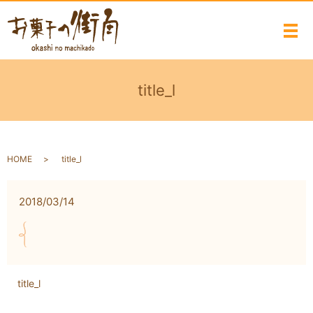
メ
title_l
HOME
title_l
2018/03/14
title_l